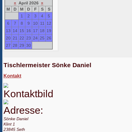
«
April 2026
»
M
D
M
D
F
S
S
1
2
3
4
5
6
7
8
9
10
11
12
13
14
15
16
17
18
19
20
21
22
23
24
25
26
27
28
29
30
Tischlermeister Sönke Daniel
Kontakt
Sönke Daniel
Klint 1
23845 Seth