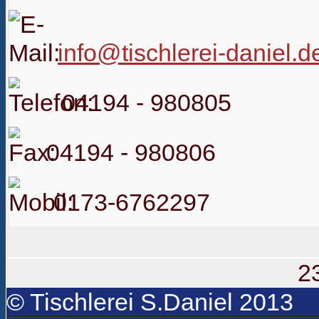
info@tischlerei-daniel.d
04194 - 980805
04194 - 980806
0173-6762297
2
© Tischlerei S.Daniel 2013