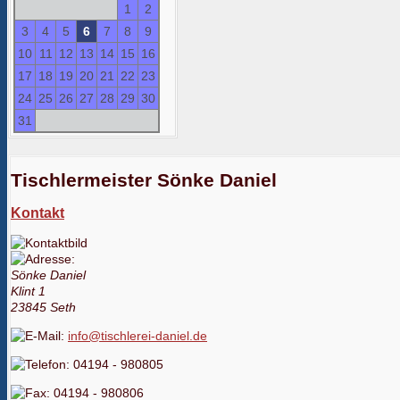
1
2
3
4
5
6
7
8
9
10
11
12
13
14
15
16
17
18
19
20
21
22
23
24
25
26
27
28
29
30
31
Tischlermeister Sönke Daniel
Kontakt
Sönke Daniel
Klint 1
23845 Seth
info@tischlerei-daniel.de
04194 - 980805
04194 - 980806