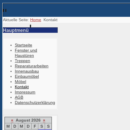
Aktuelle Seite:
Home
Kontakt
Hauptmenü
Startseite
Fenster und
Haustüren
Treppen
Reparaturarbeiten
Innenausbau
Einbaumöbel
Möbel
Kontakt
Impressum
AGB
Datenschutzerklärung
«
August 2026
»
M
D
M
D
F
S
S