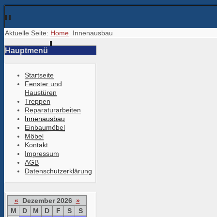
Aktuelle Seite:
Home
Innenausbau
Hauptmenü
Startseite
Fenster und
Haustüren
Treppen
Reparaturarbeiten
Innenausbau
Einbaumöbel
Möbel
Kontakt
Impressum
AGB
Datenschutzerklärung
«
Dezember 2026
»
M
D
M
D
F
S
S