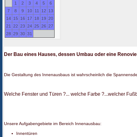
1
2
3
4
5
6
7
8
9
10
11
12
13
14
15
16
17
18
19
20
21
22
23
24
25
26
27
28
29
30
31
Der Bau eines Hauses, dessen Umbau oder eine Renovier
Die Gestaltung des Innenausbaus ist wahrscheinlich die Spannensde
Welche Fenster und Türen ?... welche Farbe ?...welcher Fu
Unsere Aufgabengebiete im Bereich Innenausbau:
Innentüren