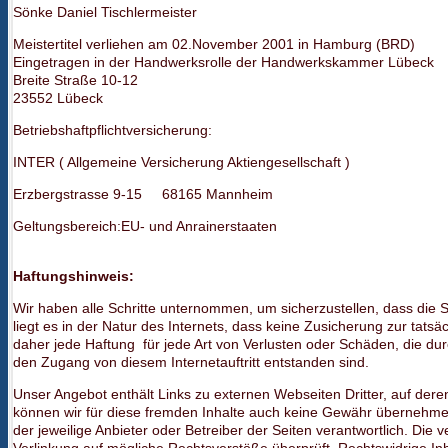
Sönke Daniel Tischlermeister
Meistertitel verliehen am 02.November 2001 in Hamburg (BRD)
Eingetragen in der Handwerksrolle der Handwerkskammer Lübeck
Breite Straße 10-12
23552 Lübeck
Betriebshaftpflichtversicherung:
INTER ( Allgemeine Versicherung Aktiengesellschaft )
Erzbergstrasse 9-15 68165 Mannheim
Geltungsbereich:EU- und Anrainerstaaten
Haftungshinweis
:
Wir haben alle Schritte unternommen, um sicherzustellen, dass die Se
liegt es in der Natur des Internets, dass keine Zusicherung zur tatsäc
daher jede Haftung für jede Art von Verlusten oder Schäden, die d
den Zugang von diesem Internetauftritt entstanden sind.
Unser Angebot enthält Links zu externen Webseiten Dritter, auf dere
können wir für diese fremden Inhalte auch keine Gewähr übernehmen. 
der jeweilige Anbieter oder Betreiber der Seiten verantwortlich. Die 
Verlinkung auf mögliche Rechtsverstöße überprüft. Rechtswidrige Inh