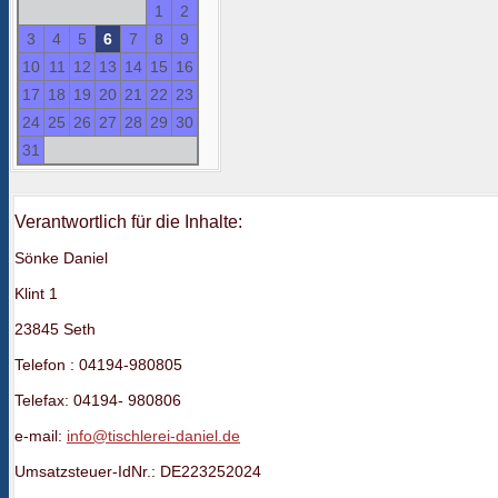
1
2
3
4
5
6
7
8
9
10
11
12
13
14
15
16
17
18
19
20
21
22
23
24
25
26
27
28
29
30
31
Verantwortlich für die Inhalte:
Sönke Daniel
Klint 1
23845 Seth
Telefon : 04194-980805
Telefax: 04194- 980806
e-mail:
info@tischlerei-daniel.de
Umsatzsteuer-IdNr.: DE223252024