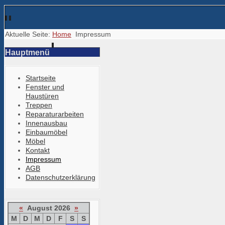
Aktuelle Seite:
Home
Impressum
Hauptmenü
Startseite
Fenster und
Haustüren
Treppen
Reparaturarbeiten
Innenausbau
Einbaumöbel
Möbel
Kontakt
Impressum
AGB
Datenschutzerklärung
«
August 2026
»
M
D
M
D
F
S
S