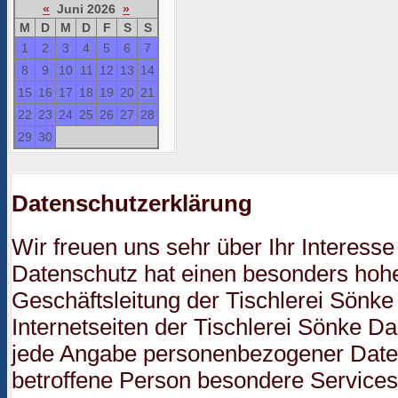
«
Juni 2026
»
M
D
M
D
F
S
S
1
2
3
4
5
6
7
8
9
10
11
12
13
14
15
16
17
18
19
20
21
22
23
24
25
26
27
28
29
30
Datenschutzerklärung
Wir freuen uns sehr über Ihr Interes
Datenschutz hat einen besonders hohen
Geschäftsleitung der Tischlerei Sönke
Internetseiten der Tischlerei Sönke Da
jede Angabe personenbezogener Daten
betroffene Person besondere Service