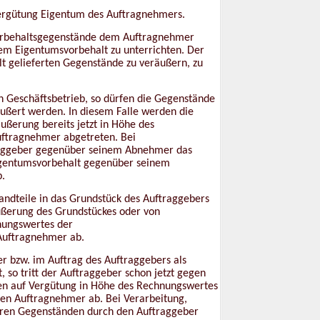
Vergütung Eigentum des Auftragnehmers.
svorbehaltsgegenstände dem Auftragnehmer
dem Eigentumsvorbehalt zu unterrichten. Der
lt gelieferten Gegenstände zu veräußern, zu
n Geschäftsbetrieb, so dürfen die Gegenstände
ßert werden. In diesem Falle werden die
ßerung bereits jetzt in Höhe des
uftragnehmer abgetreten. Bei
traggeber gegenüber seinem Abnehmer das
igentumsvorbehalt gegenüber seinem
b.
ndteile in das Grundstück des Auftraggebers
äußerung des Grundstückes oder von
nungswertes der
Auftragnehmer ab.
 bzw. im Auftrag des Auftraggebers als
, so tritt der Auftraggeber schon jetzt gegen
gen auf Vergütung in Höhe des Rechnungswertes
en Auftragnehmer ab. Bei Verarbeitung,
ren Gegenständen durch den Auftraggeber