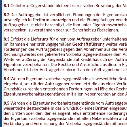
8.1
Gelieferte Gegenstände bleiben bis zur vollen Bezahlung der 
8.2
Der Auftraggeber ist verpflichtet, Pfändungen der Eigentum
unverzüglich in Textform anzuzeigen und die Pfandgläubiger von 
Auftraggeber ist nicht berechtigt, die ihm unter Eigentumsvorbeha
verschenken, zu verpfänden oder zur Sicherheit zu übereignen.
8.3
Erfolgt die Lieferung für einen vom Auftraggeber unterhaltene
im Rahmen einer ordnungsgemäßen Geschäftsführung weiter veräu
Forderungen des Auftraggebers gegen den Abnehmer aus der Veräu
Rechnungswertes des gelieferten Vorbehaltsgegen-standes dem A
Weiterveräußerung der Gegenstände auf Kredit hat sich der Auf
Eigentum vorzubehalten. Die Rechte und Ansprüche aus diesem E
Abnehmer tritt der Auftraggeber hiermit an den Auftragnehmer a
8.4
Werden Eigentumsvorbehaltsgegenstände als wesentliche Besta
eingebaut, so tritt der Auftraggeber schon jetzt die aus einer Ver
Grundstücks-rechten entstehenden Forderungen in Höhe des Rech
Eigentumsvorbehaltsgegenstände mit allen Nebenrechten an den 
8.5
Werden die Eigentumsvorbehaltsgegenstände vom Auftraggeber
wesentliche Bestandteile in das Grundstück eines Dritten eingebaut
den Dritten oder den, den es angeht, etwa entstehende Forderun
der Eigentumsvorbehaltsgegenstände mit allen Nebenrechten an d
Verbindung und Vermischung der Vorbehaltsgegenstände mit ande