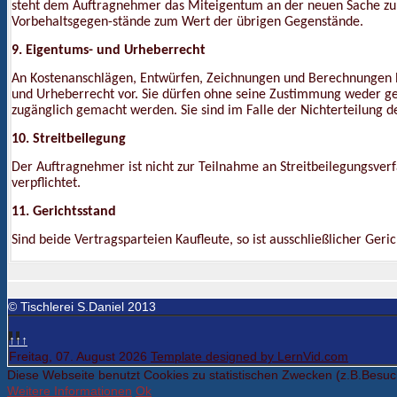
steht dem Auftragnehmer das Miteigentum an der neuen Sache zu 
Vorbehaltsgegen-stände zum Wert der übrigen Gegenstände.
9. Eigentums- und Urheberrecht
An Kostenanschlägen, Entwürfen, Zeichnungen und Berechnungen b
und Urheberrecht vor. Sie dürfen ohne seine Zustimmung weder genu
zugänglich gemacht werden. Sie sind im Falle der Nichterteilung d
10. Streitbeilegung
Der Auftragnehmer ist nicht zur Teilnahme an Streitbeilegungsverf
verpflichtet.
11. Gerichtsstand
Sind beide Vertragsparteien Kaufleute, so ist ausschließlicher Ger
© Tischlerei S.Daniel 2013
↑↑↑
Freitag, 07. August 2026
Template designed by LernVid.com
Diese Webseite benutzt Cookies zu statistischen Zwecken (z.B.Besu
Weitere Informationen
Ok