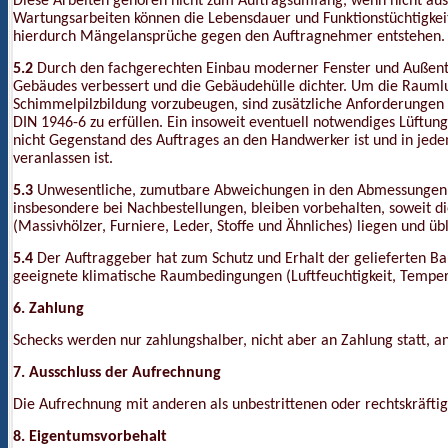
Diese Arbeiten gehören nicht zum Auftragsumfang, wenn nicht aus
Wartungsarbeiten können die Lebensdauer und Funktionstüchtigkeit
hierdurch Mängelansprüche gegen den Auftragnehmer entstehen.
5.2
Durch den fachgerechten Einbau moderner Fenster und Außentü
Gebäudes verbessert und die Gebäudehülle dichter. Um die Raumluf
Schimmelpilzbildung vorzubeugen, sind zusätzliche Anforderungen
DIN 1946-6 zu erfüllen. Ein insoweit eventuell notwendiges Lüftung
nicht Gegenstand des Auftrages an den Handwerker ist und in jed
veranlassen ist.
5.3
Unwesentliche, zumutbare Abweichungen in den Abmessungen u
insbesondere bei Nachbestellungen, bleiben vorbehalten, soweit d
(Massivhölzer, Furniere, Leder, Stoffe und Ähnliches) liegen und übl
5.4
Der Auftraggeber hat zum Schutz und Erhalt der gelieferten Baut
geeignete klimatische Raumbedingungen (Luftfeuchtigkeit, Temper
6. Zahlung
Schecks werden nur zahlungshalber, nicht aber an Zahlung statt,
7. Ausschluss der Aufrechnung
Die Aufrechnung mit anderen als unbestrittenen oder rechtskräftig
8. Eigentumsvorbehalt