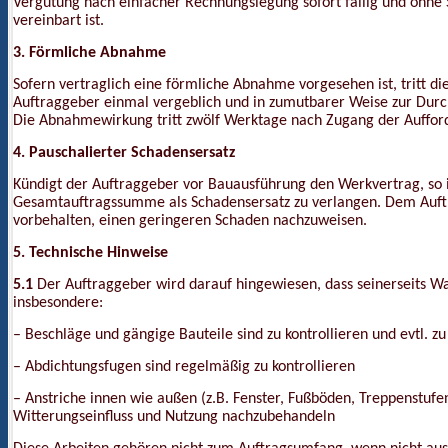
Vergütung nach einfacher Rechnungslegung sofort fällig und ohne 
vereinbart ist.
3. Förmliche Abnahme
Sofern vertraglich eine förmliche Abnahme vorgesehen ist, tritt 
Auftraggeber einmal vergeblich und in zumutbarer Weise zur Dur
Die Abnahmewirkung tritt zwölf Werktage nach Zugang der Auffor
4. Pauschalierter Schadensersatz
Kündigt der Auftraggeber vor Bauausführung den Werkvertrag, so 
Gesamtauftragssumme als Schadensersatz zu verlangen. Dem Auftr
vorbehalten, einen geringeren Schaden nachzuweisen.
5. Technische Hinweise
5.1
Der Auftraggeber wird darauf hingewiesen, dass seinerseits W
insbesondere:
– Beschläge und gängige Bauteile sind zu kontrollieren und evtl. zu
– Abdichtungsfugen sind regelmäßig zu kontrollieren
– Anstriche innen wie außen (z.B. Fenster, Fußböden, Treppenstufen
Witterungseinfluss und Nutzung nachzubehandeln