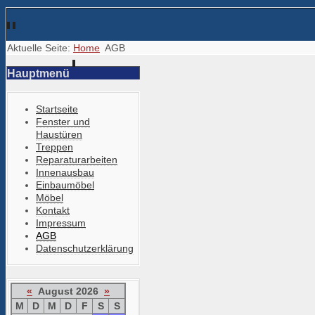
Aktuelle Seite:
Home
AGB
Hauptmenü
Startseite
Fenster und
Haustüren
Treppen
Reparaturarbeiten
Innenausbau
Einbaumöbel
Möbel
Kontakt
Impressum
AGB
Datenschutzerklärung
«
August 2026
»
M
D
M
D
F
S
S