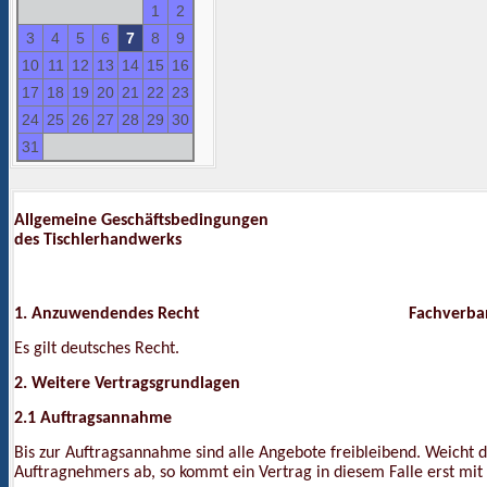
1
2
3
4
5
6
7
8
9
10
11
12
13
14
15
16
17
18
19
20
21
22
23
24
25
26
27
28
29
30
31
Allgemeine Geschäftsbedingungen
des Tischlerhandwerks
1. Anzuwendendes Recht
Fachverband Tisch
Es gilt deutsches Recht.
2. Weitere Vertragsgrundlagen
2.1 Auftragsannahme
Bis zur Auftragsannahme sind alle Angebote freibleibend. Weicht
Auftragnehmers ab, so kommt ein Vertrag in diesem Falle erst mit