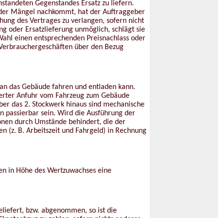
tandeten Gegenstandes Ersatz zu liefern.
 der Mängel nachkommt, hat der Auftraggeber
ung des Vertrages zu verlangen, sofern nicht
ng oder Ersatzlieferung unmöglich, schlägt sie
 Wahl einen entsprechenden Preisnachlass oder
i Verbrauchergeschäften über den Bezug
 an das Gebäude fahren und entladen kann.
werter Anfuhr vom Fahrzeug zum Gebäude
ber das 2. Stockwerk hinaus sind mechanische
n passierbar sein. Wird die Ausführung der
onen durch Umstände behindert, die der
n (z. B. Arbeitszeit und Fahrgeld) in Rechnung
ungen in Höhe des Wertzuwachses eine
liefert, bzw. abgenommen, so ist die